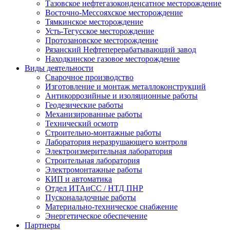
Тазовское нефтегазоконденсатное месторождение
Восточно-Мессояхское месторождение
Тямкинское месторождение
Усть-Тегусское месторождение
Протозановское месторождение
Рязанский Нефтеперерабатывающий завод
Находкинское газовое месторождение
Виды деятельности
Сварочное производство
Изготовление и монтаж металлоконструкций
Антикоррозийные и изоляционные работы
Геодезические работы
Механизированные работы
Технический осмотр
Строительно-монтажные работы
Лаборатория неразрушающего контроля
Электроизмерительная лаборатория
Строительная лаборатория
Электромонтажные работы
КИП и автоматика
Отдел ИТАиСС / НТД ПНР
Пусконаладочные работы
Материально-техническое снабжение
Энергетическое обеспечение
Партнеры