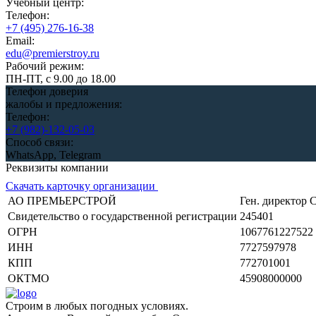
Учебный центр:
Телефон:
+7 (495) 276-16-38
Email:
edu@premierstroy.ru
Рабочий режим:
ПН-ПТ, с 9.00 до 18.00
Телефон доверия
жалобы и предложения:
Телефон:
+7 (982)-132-05-03
Способ связи:
WhatsApp, Telegram
Реквизиты компании
Скачать карточку организации
АО ПРЕМЬЕРСТРОЙ
Ген. директор 
Свидетельство о государственной регистрации
245401
ОГРН
1067761227522
ИНН
7727597978
КПП
772701001
ОКТМО
45908000000
Строим
в любых погодных условиях.