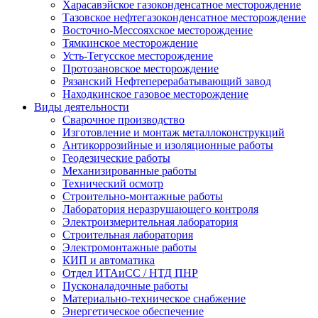
Харасавэйское газоконденсатное месторождение
Тазовское нефтегазоконденсатное месторождение
Восточно-Мессояхское месторождение
Тямкинское месторождение
Усть-Тегусское месторождение
Протозановское месторождение
Рязанский Нефтеперерабатывающий завод
Находкинское газовое месторождение
Виды деятельности
Сварочное производство
Изготовление и монтаж металлоконструкций
Антикоррозийные и изоляционные работы
Геодезические работы
Механизированные работы
Технический осмотр
Строительно-монтажные работы
Лаборатория неразрушающего контроля
Электроизмерительная лаборатория
Строительная лаборатория
Электромонтажные работы
КИП и автоматика
Отдел ИТАиСС / НТД ПНР
Пусконаладочные работы
Материально-техническое снабжение
Энергетическое обеспечение