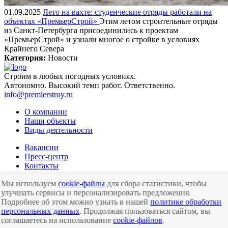
01.09.2025
Лето на вахте: студенческие отряды работали на
объектах «ПремьерСтрой»
Этим летом строительные отряды
из Санкт-Петербурга присоединились к проектам
«ПремьерСтрой» и узнали многое о стройке в условиях
Крайнего Севера
Категория:
Новости
Строим
в любых погодных условиях.
Автономно.
Высокий темп работ.
Ответственно.
info@premierstroy.ru
О компании
Наши объекты
Виды деятельности
Вакансии
Пресс-центр
Контакты
+7 (495) 276-16-32
+7 (3452) 798-798
Мы используем
cookie-файлы
для сбора статистики, чтобы
улучшать сервисы и персонализировать предложения.
Подробнее об этом можно узнать в нашей
политике обработки
персональных данных
. Продолжая пользоваться сайтом, вы
© АО ПРЕМЬЕРСТРОЙ
соглашаетесь на использование
cookie-файлов
.
Сделано в
ИНЕКТ