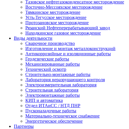
Тазовское нефтегазоконденсатное месторождение
Восточно-Мессояхское месторождение
Тямкинское месторождение
Усть-Тегусское месторождение
Протозановское месторождение
Рязанский Нефтеперерабатывающий завод
Находкинское газовое месторождение
Виды деятельности
Сварочное производство
Изготовление и монтаж металлоконструкций
Антикоррозийные и изоляционные работы
Геодезические работы
Механизированные работы
Технический осмотр
Строительно-монтажные работы
Лаборатория неразрушающего контроля
Электроизмерительная лаборатория
Строительная лаборатория
Электромонтажные работы
КИП и автоматика
Отдел ИТАиСС / НТД ПНР
Пусконаладочные работы
Материально-техническое снабжение
Энергетическое обеспечение
Партнеры