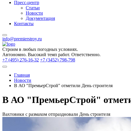
Пресс-центр
Статьи
Новости
Документация
Контакты
info@premierstroy.ru
Строим
в любых погодных условиях.
Автономно.
Высокий темп работ.
Ответственно.
+7 (495) 276-16-32
+7 (3452) 798-798
Главная
Новости
В АО "ПремьерСтрой" отметили День строителя
В АО "ПремьерСтрой" отмети
Вахтовики с размахом отпраздновали День строителя